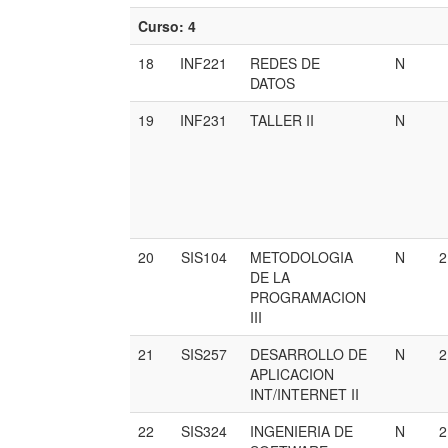
Curso: 4
18
INF221
REDES DE
N
DATOS
19
INF231
TALLER II
N
20
SIS104
METODOLOGIA
N
DE LA
PROGRAMACION
III
21
SIS257
DESARROLLO DE
N
APLICACION
INT/INTERNET II
22
SIS324
INGENIERIA DE
N