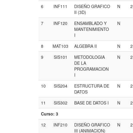
6
INF111
DISEÑO GRAFICO
N
II (3D)
7
INF120
ENSAMBLADO Y
N
MANTENIMIENTO
I
8
MAT103
ALGEBRA II
N
9
SIS101
METODOLOGIA
N
DE LA
PROGRAMACION
I
10
SIS204
ESTRUCTURA DE
N
DATOS
11
SIS302
BASE DE DATOS I
N
Curso: 3
12
INF210
DISEÑO GRAFICO
N
III (ANIMACION)