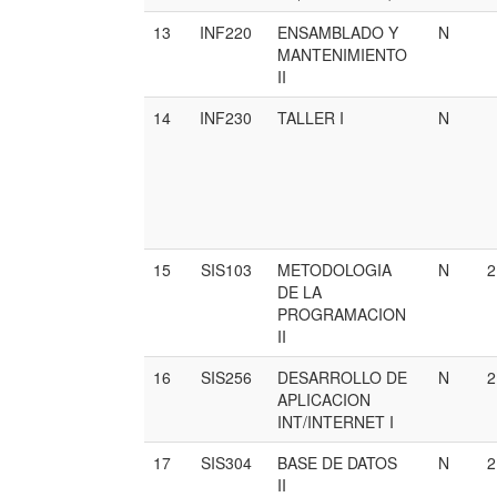
13
INF220
ENSAMBLADO Y
N
MANTENIMIENTO
II
14
INF230
TALLER I
N
15
SIS103
METODOLOGIA
N
DE LA
PROGRAMACION
II
16
SIS256
DESARROLLO DE
N
APLICACION
INT/INTERNET I
17
SIS304
BASE DE DATOS
N
II