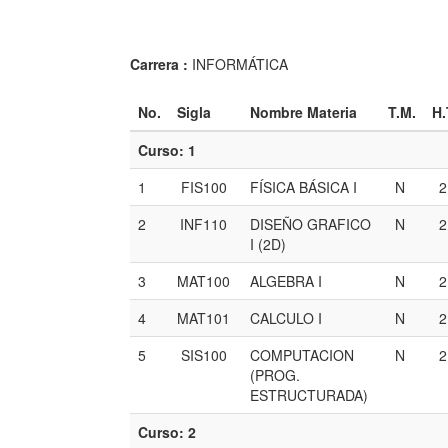
Carrera :
INFORMÁTICA
No.
Sigla
Nombre Materia
T.M.
H.
Curso: 1
1
FIS100
FÍSICA BÁSICA I
N
2
INF110
DISEÑO GRAFICO
N
I (2D)
3
MAT100
ALGEBRA I
N
4
MAT101
CALCULO I
N
5
SIS100
COMPUTACION
N
(PROG.
ESTRUCTURADA)
Curso: 2