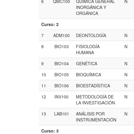
6
QMC100
QUÍMICA GENERAL
N
INORGÁNICA Y
ORGÁNICA
Curso: 2
7
ADM100
DEONTOLOGÍA
N
8
BIO103
FISIOLOGÍA
N
HUMANA
9
BIO104
GENÉTICA
N
10
BIO105
BIOQUÍMICA
N
11
BIO106
BIOESTADÍSTICA
N
12
INV100
METODOLOGÍA DE
N
LA INVESTIGACIÓN
13
LAB101
ANÁLISIS POR
N
INSTRUMENTACIÓN
Curso: 3