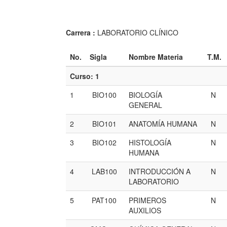
Carrera :
LABORATORIO CLÍNICO
No.
Sigla
Nombre Materia
T.M.
Curso: 1
1
BIO100
BIOLOGÍA
N
GENERAL
2
BIO101
ANATOMÍA HUMANA
N
3
BIO102
HISTOLOGÍA
N
HUMANA
4
LAB100
INTRODUCCIÓN A
N
LABORATORIO
5
PAT100
PRIMEROS
N
AUXILIOS