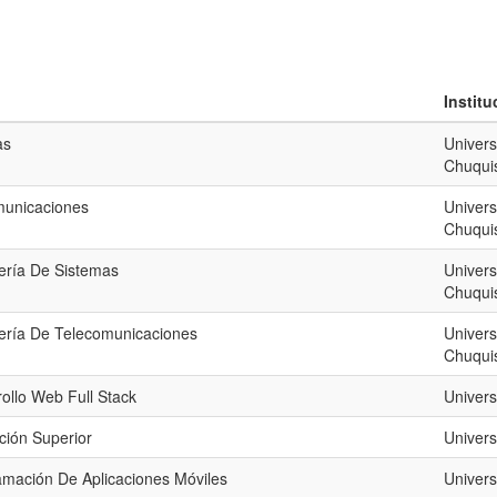
Instit
as
Univers
Chuqui
municaciones
Univers
Chuqui
ería De Sistemas
Univers
Chuqui
iería De Telecomunicaciones
Univers
Chuqui
ollo Web Full Stack
Univers
ión Superior
Univer
mación De Aplicaciones Móviles
Univers