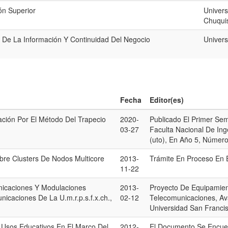
ón Superior
Univers
Chuqui
 De La Información Y Continuidad Del Negocio
Univers
Fecha
Editor(es)
ración Por El Método Del Trapecio
2020-
Publicado El Primer Sem
03-27
Faculta Nacional De Ing
(uto), En Año 5, Número
bre Clusters De Nodos Multicore
2013-
Trámite En Proceso En E
11-22
nicaciones Y Modulaciones
2013-
Proyecto De Equipamien
icaciones De La U.m.r.p.s.f.x.ch.,
02-12
Telecomunicaciones, Av
Universidad San Franci
a Usos Educativos En El Marco Del
2012-
El Documento Se Encuen