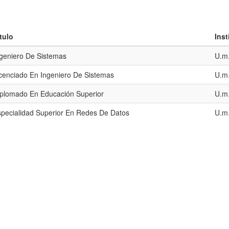
tulo
Ins
geniero De Sistemas
U.m.
cenciado En Ingeniero De Sistemas
U.m.
plomado En Educación Superior
U.m.
pecialidad Superior En Redes De Datos
U.m.