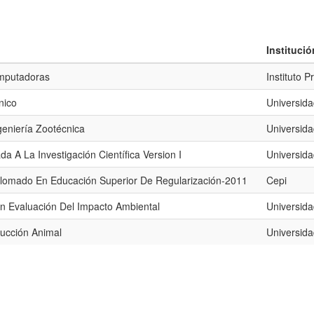
Instituci
mputadoras
Instituto P
nico
Universid
geniería Zootécnica
Universid
ada A La Investigación Científica Version I
Universida
lomado En Educación Superior De Regularización-2011
Cepi
En Evaluación Del Impacto Ambiental
Universid
ucción Animal
Universid