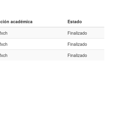
tución académica
Estado
fxch
Finalizado
fxch
Finalizado
fxch
Finalizado