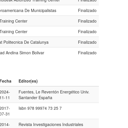
eroamericana De Municipalistas
Finalizado
Training Center
Finalizado
Training Center
Finalizado
at Politecnica De Catalunya
Finalizado
dad Andina Simon Bolivar
Finalizado
Fecha
Editor(es)
2024-
Fuentes, Le Reventón Energético Univ.
11-11
Santander España
2017-
Isbn 978 99974 73 25 7
07-31
2014-
Revista Investigaciones Industriales