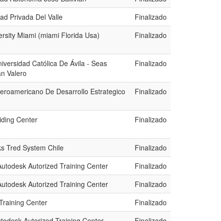
ad Privada Del Valle
Finalizado
ersity Miami (miami Florida Usa)
Finalizado
iversidad Católica De Ávila - Seas
Finalizado
n Valero
beroamericano De Desarrollo Estrategico
Finalizado
iding Center
Finalizado
ks Tred System Chile
Finalizado
Autodesk Autorized Training Center
Finalizado
Autodesk Autorized Training Center
Finalizado
Training Center
Finalizado
utodesk Autorized Training Center
Finalizado