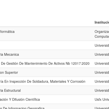
Instituc
nformática
Organiza
Computa
Universi
ria Mecanica
Universi
 De Gestión De Mantenimiento De Activos Nb 12017:2020
Universi
on Superior
Universi
ía En Inspección De Soldadura, Materiales Y Corrosión
Universid
ia Estructural
Universi
ción Y Difusión Científica
Usfx Uni
s De Informacion Geografica
Universi