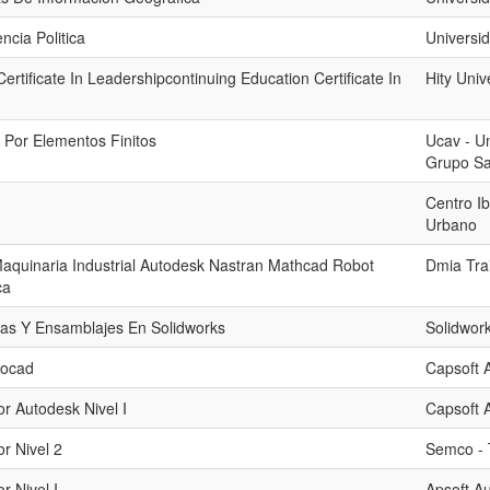
cia Politica
Universid
ertificate In Leadershipcontinuing Education Certificate In
Hity Univ
 Por Elementos Finitos
Ucav - Un
Grupo Sa
Centro I
Urbano
aquinaria Industrial Autodesk Nastran Mathcad Robot
Dmia Tra
ca
zas Y Ensamblajes En Solidworks
Solidwor
tocad
Capsoft 
or Autodesk Nivel I
Capsoft 
or Nivel 2
Semco - 
r Nivel I
Apsoft A