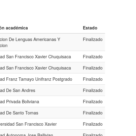
ión académica
Estado
cion De Lenguas Americanas Y
Finalizado
cion
dad San Francisco Xavier Chuquisaca
Finalizado
dad San Francisco Xavier Chuquisaca
Finalizado
dad Franz Tamayo Unifranz Postgrado
Finalizado
dad De San Andres
Finalizado
ad Privada Boliviana
Finalizado
dad De Santo Tomas
Finalizado
versidad San Francisco Xavier
Finalizado
dad Autonoma Jose Ballivian
Finalizado